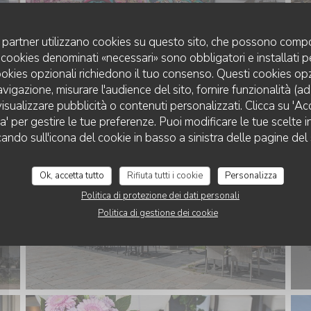
uoi partner utilizzano cookies su questo sito, che possono compo
 I cookies denominati «necessari» sono obbligatori e installati 
cookies opzionali richiedono il tuo consenso. Questi cookies o
avigazione, misurare l'audience del sito, fornire funzionalità (a
isualizzare pubblicità o contenuti personalizzati. Clicca su 'Acce
za' per gestire le tue preferenze. Puoi modificare le tue scelte
RESTAURANT LES ROCHES MARINES
cando sull'icona del cookie in basso a sinistra delle pagine del 
Ok, accetta tutto
Rifiuta tutti i cookie
Personalizza
Politica di protezione dei dati personali
Politica di gestione dei cookie