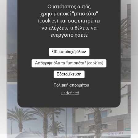
Ο ιστότοπος αυτός
χρησιμοποιεί "μπισκότα"
(cookies) και σας επιτρέπει
να ελέγξετε τι θέλετε να
ενεργοποιήσετε
RESTAURANT LES ROCHES MARINES
OK, αποδοχή όλων
Απόρριψε όλα τα "μπισκότα" (cookies)
Εξατομίκευση
Πολιτική απορρήτου
undefined