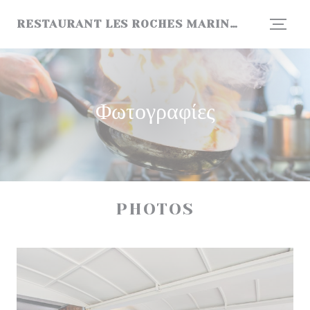
Πίνακας διαχείρισης "Μπισκότων" (Cookies)
RESTAURANT LES ROCHES MARINES
Φωτογραφίες
PHOTOS