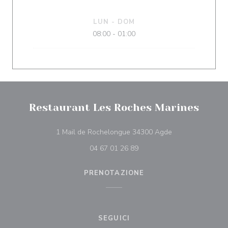
LUN
-
DOM
08:00 - 01:00
Restaurant Les Roches Marines
((apre una nuova 
1 Mail de Rochelongue 34300 Agde
04 67 01 26 89
PRENOTAZIONE
SEGUICI