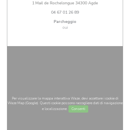
((apre una nuova 
1 Mail de Rochelongue 34300 Agde
04 67 01 26 89
Parcheggio
oui
Per visualizzare la mappa interattiva Waze, devi accettare i cookie di
Waze Map (Google). Questi cookie possono raccogliere dati di navigazione
e localizzazione.
Consenti