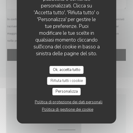
personalizzati. Clicca su
'Accetta tutto', 'Rifiuta tutto' o
'Personalizza' per gestire le
In conformità al Codice del Consumo, hai il diritto di opporti alle chiamate commerciali
tue preferenze. Puoi
iscrivendoti al Registro Pubblico delle Opposizioni:
registrodelleopposizioni.it
. Per
modificare le tue scelte in
maggiori informazioni sul trattamento dei tuoi dati, consulta la nostra
informativa
qualsiasi momento cliccando
sulla privacy
.
sull'icona del cookie in basso a
sinistra delle pagine del sito.
Ok, accetta tutto
Rifiuta tutti i cookie
Personalizza
Politica di protezione dei dati personali
INFORMAZIONI
Politica di gestione dei cookie
PRATICHE