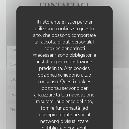
CONTATTACI
Il ristorante e i suoi partner
Vuoi contattarci?
utilizzano cookies su questo
Compila il modulo sottostante!
sito, che possono comportare
la raccolta di dati personali. I
cookies denominati
«necessari» sono obbligatori e
installati per impostazione
predefinita. Altri cookies
opzionali richiedono il tuo
consenso. Questi cookies
opzionali servono per
analizzare la tua navigazione,
misurare l'audience del sito,
fornire funzionalità (ad
esempio, legate ai social
network) o visualizzare
RESTAURANT LES ROCHES MARINES
pubblicità o contenuti