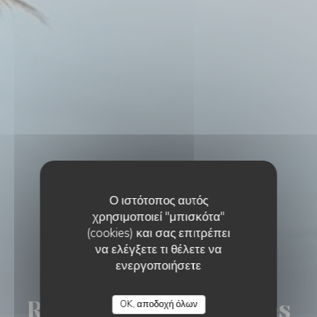
Ο ιστότοπος αυτός
χρησιμοποιεί "μπισκότα"
(cookies) και σας επιτρέπει
να ελέγξετε τι θέλετε να
ενεργοποιήσετε
ΠΑΡΑΔΟΣΙΑΚΌ ΕΣΤΙΑΤΌΡΙΟ
•
AGDE
RESTAURANT LES ROCHES MARINES
Restaurant Les Roches
OK, αποδοχή όλων