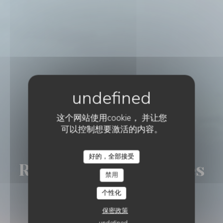
这个网站使用cookie， 并让您
可以控制想要激活的内容。
传统餐厅
•
AGDE
好的，全部接受
RESTAURANT LES ROCHES MARINES
Restaurant Les Roches
禁用
个性化
Marines
保密政策