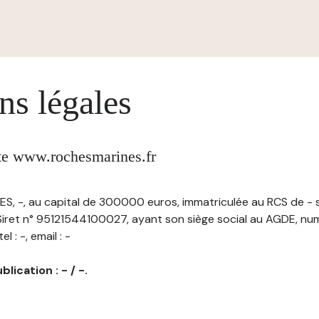
ns légales
ite www.rochesmarines.fr
, -, au capital de 300000 euros, immatriculée au RCS de - 
ret n° 95121544100027, ayant son siège social au AGDE, nu
 : -, email : -
lication : - / -.