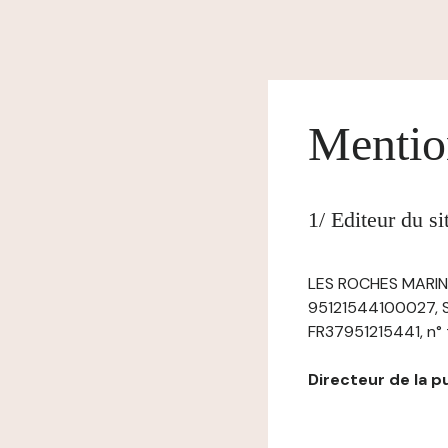
Mentio
1/ Editeur du s
LES ROCHES MARINES
95121544100027, Si
FR37951215441, n° tel
Directeur de la pub